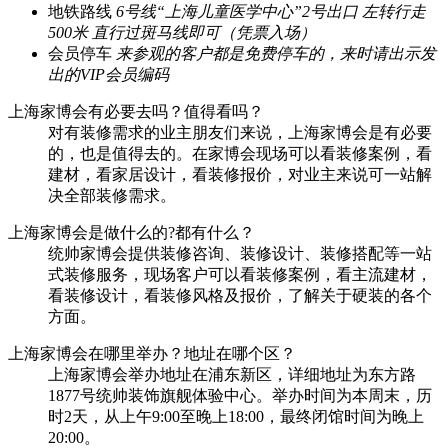
地铁路线
6号线“上海儿童医学中心”2号出口 左转行走
500米 直行过斑马线即可（凭票入场）
会员停车
来参观的客户都是免费停车的，来时请出示发
出的VIP会员编码
上海家博会有必要去吗？值得看吗？
对有装修需求的业主朋友们来说，上海家博会是有必要
的，也是值得去的。在家博会现场可以看装修案例，看
建材，看家居设计，看装修报价，对业主来说可一站解
决全部装修需求。
上海家博会是做什么的?都有什么？
统帅家博会提供装修咨询、装修设计、装修搭配等一站
式装修服务，现场客户可以看装修案例，看主流建材，
看装修设计，看装修风格及报价，了解关于硬装的各个
方面。
上海家博会在哪里举办？地址在哪个区？
上海家博会举办地址在浦东新区，详细地址为东方路
1877号统帅装饰旗舰体验中心。举办时间为本周末，历
时2天，从上午9:00至晚上18:00，最终闭馆时间为晚上
20:00。