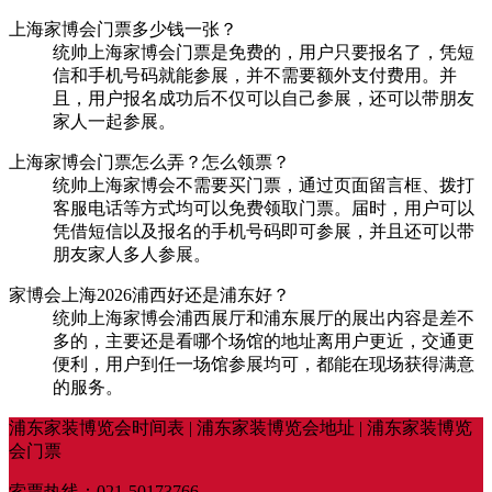
上海家博会门票多少钱一张？
统帅上海家博会门票是免费的，用户只要报名了，凭短
信和手机号码就能参展，并不需要额外支付费用。并
且，用户报名成功后不仅可以自己参展，还可以带朋友
家人一起参展。
上海家博会门票怎么弄？怎么领票？
统帅上海家博会不需要买门票，通过页面留言框、拨打
客服电话等方式均可以免费领取门票。届时，用户可以
凭借短信以及报名的手机号码即可参展，并且还可以带
朋友家人多人参展。
家博会上海2026浦西好还是浦东好？
统帅上海家博会浦西展厅和浦东展厅的展出内容是差不
多的，主要还是看哪个场馆的地址离用户更近，交通更
便利，用户到任一场馆参展均可，都能在现场获得满意
的服务。
浦东家装博览会时间表 | 浦东家装博览会地址 | 浦东家装博览
会门票
索票热线：021-50173766