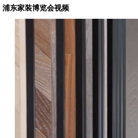
浦东家装博览会视频