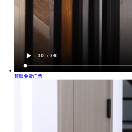
领取免费门票