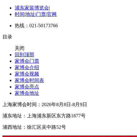
浦东家装博览会
|
时间|地址|门票|官网
热线：021-50173766
目录
关闭
回到顶部
家博会门票
家博会介绍
家博会视频
家博会时间表
家博会亮点
家博会地址
上海家博会时间：2026年8月8日-8月9日
浦东地址：上海浦东新区东方路1877号
浦西地址：徐汇区吴中路52号