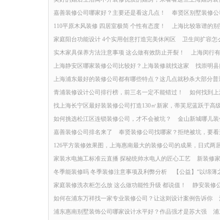
嘉善装修公司哪家好？主要还是看这几点！
奉贤区别墅装修公
110平原木风装修 四居室​极简 个性有态度！
上海比较靠谱的别
家庭阳台功能设计 4个实用创意打造完美休闲区
卫生间扩容怎么
实木家具保养方法注意事项 这么做有效防止开裂！
上海闵行
上海静安区哪家装修公司比较好？上海装修就找这家
找崇明县
上海浦东最好的装修公司都有哪些特点？这几点就秒杀大部分普
青浦装修设计公司排行榜，前三名一定不能错过！
如何找到上
找上海长宁区最好装装修公司打造130㎡新家，蒂芙尼蓝跃于高
如何挑选松江区连锁装修公司，才不会被坑？
金山新城哪儿装
嘉善装修公司排名来了
奉贤装修公司找哪家？拒绝被坑，要看
126平方装修效果图，上海惠南最大的装修公司的成果，日式两
家装水电施工标准云直播 探秘统帅水电人的匠心工艺
新装修家
冬季能装修吗 冬季装修注意事项及利弊分析
【公益】“以绵薄之
家庭装修洗衣柜怎么放 这么做功能性升级 都说值！
静安装修
如何在浦东万祥找一家专业装修公司？让这则设计案例告诉你
浦东惠南别墅装饰公司哪家设计水平好？作品强才是苏大强
浦