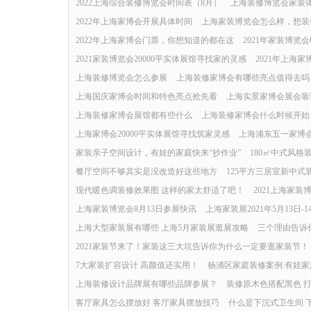
2022上海综合装修博览会时间表（8月）
上海装修博览会家装体验
2022年上海家博会开展具体时间
上海家装博览会怎么样，想装
2022年上海家博会门票，你想知道的都在这
2021年家装博览
2021家装博览会20000平实体展馆寻找家的灵感
2021年上海
上海装修博览会怎么参展
上海装修家博会有哪些亮点值得去吗
上海国庆家博会时间和特色亮点抢先看
上海实景家博会展会靠
上海装修家博会展馆都有些什么
上海装修家博会什么时候开始
上海家博会20000平实体展馆寻找筑家灵感
上海浦东五一家博会
家装亲子空间设计，有娃的家庭快来“抄作业”
180㎡中式风格
餐厅空间不够其实是没改造好这些地方
125平方三居室新中式
现代暖色调装修效果图 这样的家太舒适了吧！
2021上海家装
上海家装博览会8月13日参展快讯
上海家装展2021年5月13日
上海大型家装展有哪些 上海5月家装展逛展攻略
三个理由告诉
2021家装节来了！家装这三大坑告诉你为什么一定要逛家装节！
7大家装扩容设计 高颜值还实用！
杨浦区家庭装修案例:有娃家
上海装修设计品牌展有哪些品牌参展？
装修原木色搭配黑色 
客厅家具怎么摆放好 客厅家具摆放技巧
什么是下沉式卫生间 