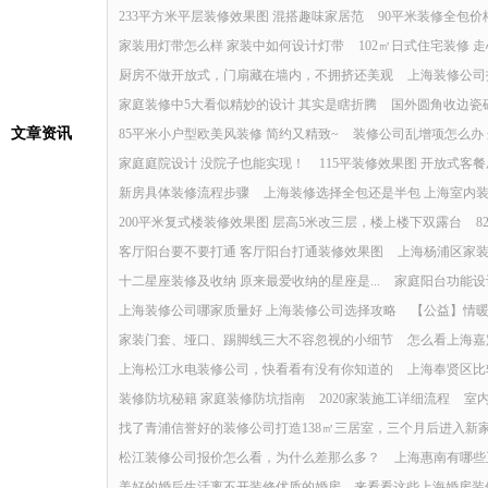
233平方米平层装修效果图 混搭趣味家居范
90平米装修全包
家装用灯带怎么样 家装中如何设计灯带
102㎡日式住宅装修 
厨房不做开放式，门扇藏在墙内，不拥挤还美观
上海装修公司
家庭装修中5大看似精妙的设计 其实是瞎折腾
国外圆角收边瓷
文章资讯
85平米小户型欧美风装修 简约又精致~
装修公司乱增项怎么办 
家庭庭院设计 没院子也能实现！
115平装修效果图 开放式客
新房具体装修流程步骤
上海装修选择全包还是半包 上海室内
200平米复式楼装修效果图 层高5米改三层，楼上楼下双露台
8
客厅阳台要不要打通 客厅阳台打通装修效果图
上海杨浦区家
十二星座装修及收纳 原来最爱收纳的星座是...
家庭阳台功能设
上海装修公司哪家质量好 上海装修公司选择攻略
【公益】情
家装门套、垭口、踢脚线三大不容忽视的小细节
怎么看上海嘉
上海松江水电装修公司，快看看有没有你知道的
上海奉贤区比
装修防坑秘籍 家庭装修防坑指南
2020家装施工详细流程
室
找了青浦信誉好的装修公司打造138㎡三居室，三个月后进入新
松江装修公司报价怎么看，为什么差那么多？
上海惠南有哪些
美好的婚后生活离不开装修优质的婚房，来看看这些上海婚房装