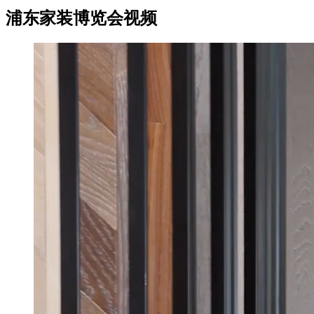
浦东家装博览会视频