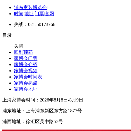
浦东家装博览会
|
时间|地址|门票|官网
热线：021-50173766
目录
关闭
回到顶部
家博会门票
家博会介绍
家博会视频
家博会时间表
家博会亮点
家博会地址
上海家博会时间：2026年8月8日-8月9日
浦东地址：上海浦东新区东方路1877号
浦西地址：徐汇区吴中路52号