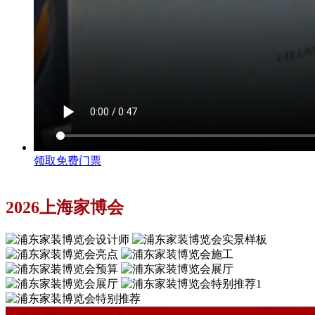
领取免费门票
2026上海家博会