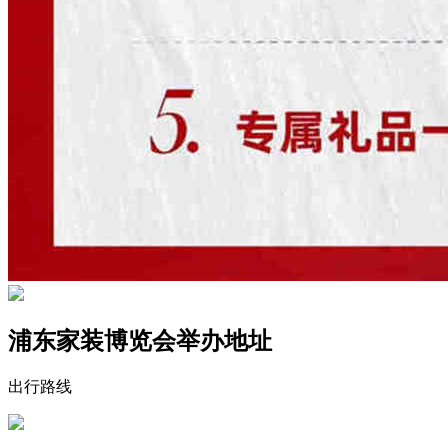
浦东家装博览会举办地址
出行路线