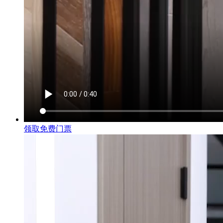
领取免费门票