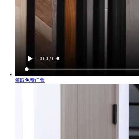
领取免费门票