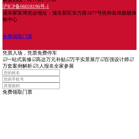
沪ICP备06018196号-1
浦东家装博览会地址：浦东新区东方路1877号统帅装饰旗舰体
验中心
免费领取门票
凭票入场，凭票免费停车
☑
一站式装修
☑
高达万元补贴
☑
万平实景展厅
☑
百强设计师
☑
万套案例解析
☑
1人报名全家参展
免费领取门票