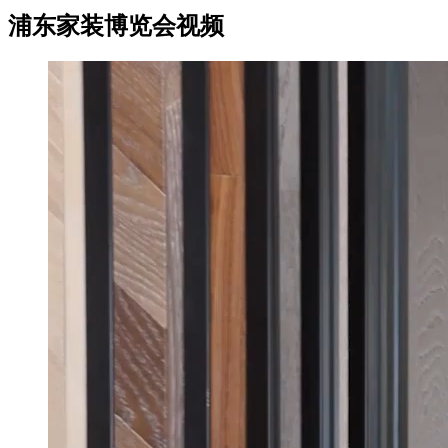
浦东家装博览会视频