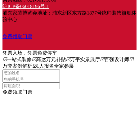
沪ICP备06018196号-1
浦东家装博览会地址：浦东新区东方路1877号统帅装饰旗舰体
验中心
免费领取门票
凭票入场，凭票免费停车
☑
一站式装修
☑
高达万元补贴
☑
万平实景展厅
☑
百强设计师
☑
万套案例解析
☑
1人报名全家参展
免费领取门票