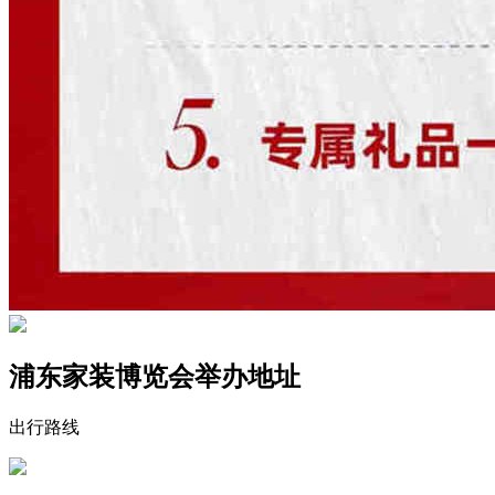
浦东家装博览会举办地址
出行路线