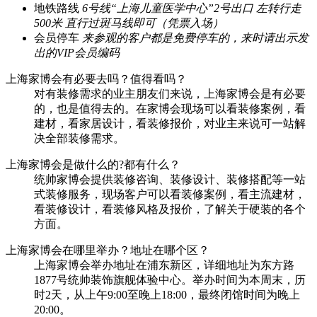
地铁路线
6号线“上海儿童医学中心”2号出口 左转行走
500米 直行过斑马线即可（凭票入场）
会员停车
来参观的客户都是免费停车的，来时请出示发
出的VIP会员编码
上海家博会有必要去吗？值得看吗？
对有装修需求的业主朋友们来说，上海家博会是有必要
的，也是值得去的。在家博会现场可以看装修案例，看
建材，看家居设计，看装修报价，对业主来说可一站解
决全部装修需求。
上海家博会是做什么的?都有什么？
统帅家博会提供装修咨询、装修设计、装修搭配等一站
式装修服务，现场客户可以看装修案例，看主流建材，
看装修设计，看装修风格及报价，了解关于硬装的各个
方面。
上海家博会在哪里举办？地址在哪个区？
上海家博会举办地址在浦东新区，详细地址为东方路
1877号统帅装饰旗舰体验中心。举办时间为本周末，历
时2天，从上午9:00至晚上18:00，最终闭馆时间为晚上
20:00。