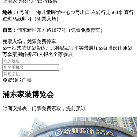
上海家博会地址/出行线路
地铁
：6号线“上海儿童医学中心”2号出口 左转行走500米 直行
过斑马线即可（凭票入场）
自驾
：浦东新区东方路1877号（凭票免费停车）
凭票入场，凭票免费停车
☑
一站式装修
☑
高达万元补贴
☑
万平实景展厅
☑
百强设计师
☑
万套案例解析
☑
1人报名全家参展
免费领取门票
浦东家装博览会
时间安排表、门票免费索取，提前预订