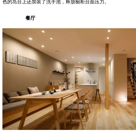
色的岛台上还加装了洗手池，释放橱柜台面压力。
餐厅