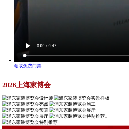
领取免费门票
2026上海家博会