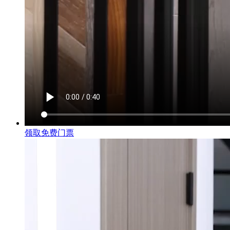
领取免费门票