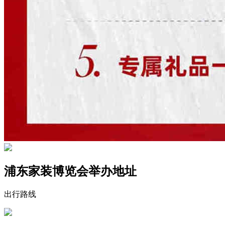
浦东家装博览会举办地址
出行路线