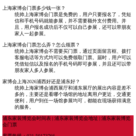
上海家博会门票多少钱一张？
统帅上海家博会门票是免费的，用户只要报名了，凭短
信和手机号码就能参展，并不需要额外支付费用。并
且，用户报名成功后不仅可以自己参展，还可以带朋友
家人一起参展。
上海家博会门票怎么弄？怎么领票？
统帅上海家博会不需要买门票，通过页面留言框、拨打
客服电话等方式均可以免费领取门票。届时，用户可以
凭借短信以及报名的手机号码即可参展，并且还可以带
朋友家人多人参展。
家博会上海2026浦西好还是浦东好？
统帅上海家博会浦西展厅和浦东展厅的展出内容是差不
多的，主要还是看哪个场馆的地址离用户更近，交通更
便利，用户到任一场馆参展均可，都能在现场获得满意
的服务。
浦东家装博览会时间表 | 浦东家装博览会地址 | 浦东家装博览
会门票
索票热线：021-50173766