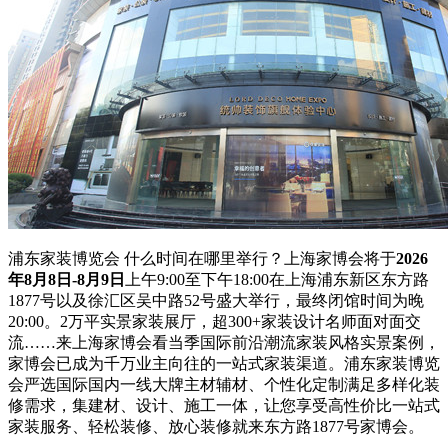
浦东家装博览会 什么时间在哪里举行？上海家博会将于
2026
年8月8日-8月9日
上午9:00至下午18:00在上海浦东新区东方路
1877号以及徐汇区吴中路52号盛大举行，最终闭馆时间为晚
20:00。2万平实景家装展厅，超300+家装设计名师面对面交
流……来上海家博会看当季国际前沿潮流家装风格实景案例，
家博会已成为千万业主向往的一站式家装渠道。浦东家装博览
会严选国际国内一线大牌主材辅材、个性化定制满足多样化装
修需求，集建材、设计、施工一体，让您享受高性价比一站式
家装服务、轻松装修、放心装修就来东方路1877号家博会。