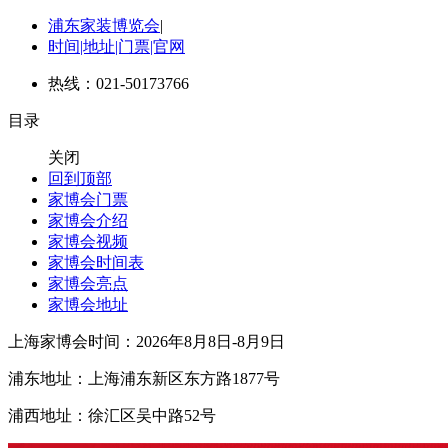
浦东家装博览会
|
时间|地址|门票|官网
热线：021-50173766
目录
关闭
回到顶部
家博会门票
家博会介绍
家博会视频
家博会时间表
家博会亮点
家博会地址
上海家博会时间：2026年8月8日-8月9日
浦东地址：上海浦东新区东方路1877号
浦西地址：徐汇区吴中路52号