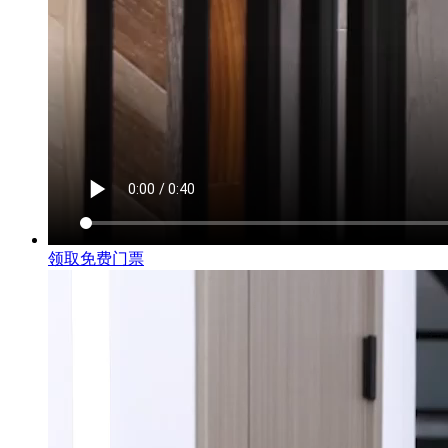
领取免费门票