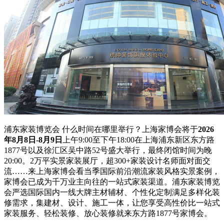
浦东家装博览会 什么时间在哪里举行？上海家博会将于
2026
年8月8日-8月9日
上午9:00至下午18:00在上海浦东新区东方路
1877号以及徐汇区吴中路52号盛大举行，最终闭馆时间为晚
20:00。2万平实景家装展厅，超300+家装设计名师面对面交
流……来上海家博会看当季国际前沿潮流家装风格实景案例，
家博会已成为千万业主向往的一站式家装渠道。浦东家装博览
会严选国际国内一线大牌主材辅材、个性化定制满足多样化装
修需求，集建材、设计、施工一体，让您享受高性价比一站式
家装服务、轻松装修、放心装修就来东方路1877号家博会。