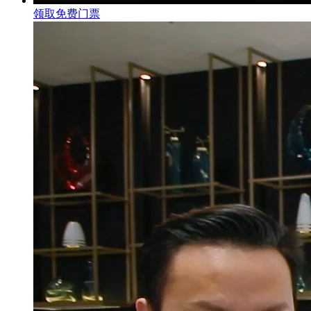
领取免费门票