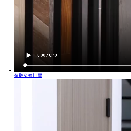
领取免费门票