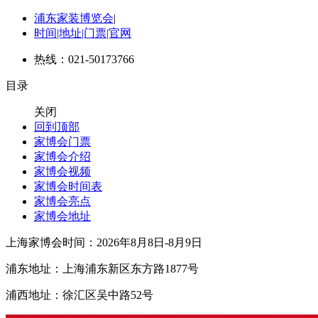
浦东家装博览会
|
时间|地址|门票|官网
热线：021-50173766
目录
关闭
回到顶部
家博会门票
家博会介绍
家博会视频
家博会时间表
家博会亮点
家博会地址
上海家博会时间：2026年8月8日-8月9日
浦东地址：上海浦东新区东方路1877号
浦西地址：徐汇区吴中路52号