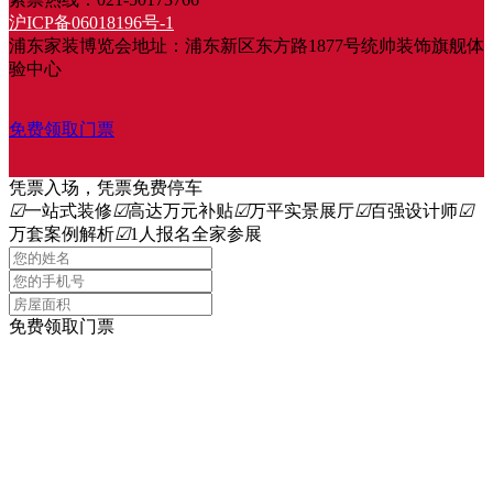
沪ICP备06018196号-1
浦东家装博览会地址：浦东新区东方路1877号统帅装饰旗舰体
验中心
免费领取门票
凭票入场，凭票免费停车
☑
一站式装修
☑
高达万元补贴
☑
万平实景展厅
☑
百强设计师
☑
万套案例解析
☑
1人报名全家参展
免费领取门票